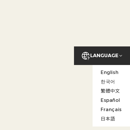
COMPANY
CONTACT
LANGUAGE
English
한국어
繁體中文
Español
Français
日本語