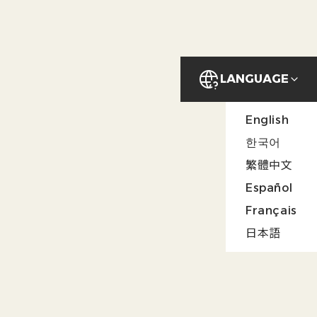
LANGUAGE
English
NEWS
한국어
繁體中文
Español
Français
日本語
2024/12/10
お知らせ
新刊紹介：「ガイドブックに載らないローカル
日本」へようこそ！