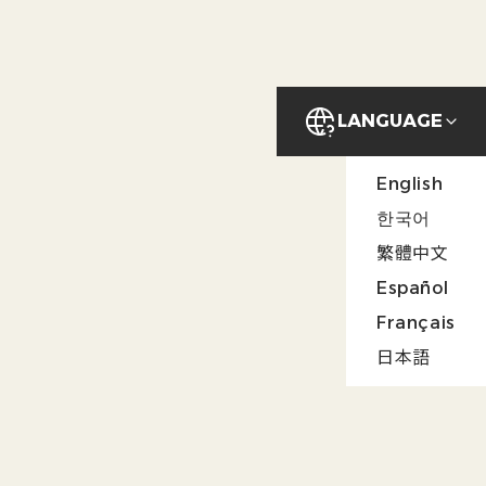
LANGUAGE
English
NEWS
한국어
繁體中文
Español
Français
日本語
2025/01/14
news
新しいブログをアップしました！今回は、大
阪・奈良の外国人向けシェアハウスでの日本文
化体験について紹介